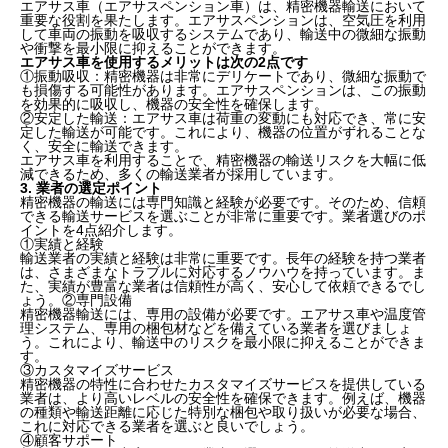
エアサス車（エアサスペンション車）は、精密機器輸送において
重要な役割を果たします。エアサスペンションは、空気圧を利用
して車両の振動を吸収するシステムであり、輸送中の微細な振動
や衝撃を最小限に抑えることができます。
エアサス車を使用するメリットは次の2点です
①振動吸収：精密機器は非常にデリケートであり、微細な振動で
も損傷する可能性があります。エアサスペンションは、この振動
を効果的に吸収し、機器の安全性を確保します。
②安定した輸送：エアサス車は荷重の変動にも対応でき、常に安
定した輸送が可能です。これにより、機器の位置がずれることな
く、安全に輸送できます。
エアサス車を利用することで、精密機器の輸送リスクを大幅に低
減できるため、多くの輸送業者が採用しています。
3. 業者の選定ポイント
精密機器の輸送には専門知識と経験が必要です。そのため、信頼
できる輸送サービスを選ぶことが非常に重要です。業者選びのポ
イントを4点紹介します。
①実績と経験
輸送業者の実績と経験は非常に重要です。長年の経験を持つ業者
は、さまざまなトラブルに対応するノウハウを持っています。ま
た、実績が豊富な業者は信頼性が高く、安心して依頼できるでし
ょう。②専門設備
精密機器輸送には、専用の設備が必要です。エアサス車や温度管
理システム、専用の梱包材などを備えている業者を選びましょ
う。これにより、輸送中のリスクを最小限に抑えることができま
す。
③カスタマイズサービス
精密機器の特性に合わせたカスタマイズサービスを提供している
業者は、より高いレベルの安全性を確保できます。例えば、機器
の種類や輸送距離に応じた特別な梱包や取り扱いが必要な場合、
これに対応できる業者を選ぶと良いでしょう。
④顧客サポート