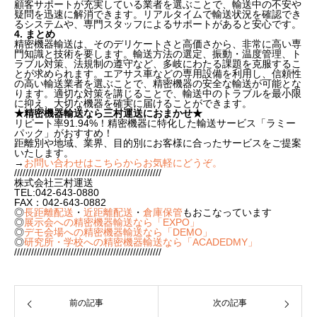
顧客サポートが充実している業者を選ぶことで、輸送中の不安や
疑問を迅速に解消できます。リアルタイムで輸送状況を確認でき
るシステムや、専門スタッフによるサポートがあると安心です。
4. まとめ
精密機器輸送は、そのデリケートさと高価さから、非常に高い専
門知識と技術を要します。輸送方法の選定、振動・温度管理、ト
ラブル対策、法規制の遵守など、多岐にわたる課題を克服するこ
とが求められます。エアサス車などの専用設備を利用し、信頼性
の高い輸送業者を選ぶことで、精密機器の安全な輸送が可能とな
ります。適切な対策を講じることで、輸送中のトラブルを最小限
に抑え、大切な機器を確実に届けることができます。
★精密機器輸送なら三村運送におまかせ★
リピート率91.94%！精密機器に特化した輸送サービス「ラミー
パック」がおすすめ！
距離別や地域、業界、目的別にお客様に合ったサービスをご提案
いたします。
→
お問い合わせはこちらからお気軽にどうぞ。
////////////////////////////////////////////////////
株式会社三村運送
TEL:042-643-0880
FAX：042-643-0882
◎
長距離配送
・
近距離配送
・
倉庫保管
もおこなっています
◎
展示会への精密機器輸送なら「EXPO」
◎
デモ会場への精密機器輸送なら「DEMO」
◎
研究所・学校への精密機器輸送なら「ACADEDMY」
////////////////////////////////////////////////////
前の記事
次の記事