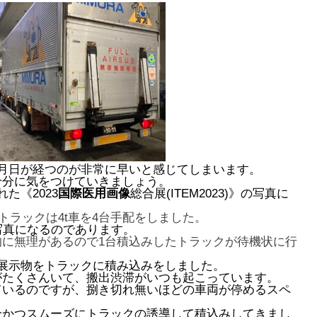
月日が経つのが非常に早いと感じてしまいます。
十分に気をつけていきましょう。
れた《
2023
国際医用画像
総合展(ITEM2023)》の写真に
トラックは4t車を4台手配をしました。
写真になるのであります。
に無理があるので1台積込みしたトラックが待機状に行
展示物をトラックに積み込みをしました。
がたくさんいて、搬出渋滞がいつも起こっています。
ているのですが、捌き切れ無いほどの車両が停めるスペ
全かつスムーズにトラックの誘導して積込みしてきまし