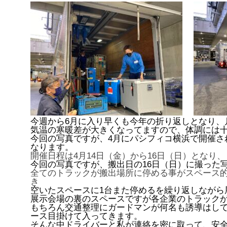
今週から6月に入り早くも今年の折り返しとなり、
気温の寒暖差が大きくなってますので、体調には
今回の写真ですが、4月にパシフィコ横浜で開催さ
なります。
開催日程は4月14日（金）から16日（日）となり、
今回の写真ですが、搬出日の16日（日）に撮った
全てのトラックが搬出場所に停める事がスペース的
き
空いたスペースに1台また停めるを繰り返しながら
展示会場の裏のスペースですが各企業のトラック
もちろん交通整理にガードマンが何名も誘導はし
ース目掛けて入ってきます。
そんな中ドライバーと私が連絡を密に取って、安