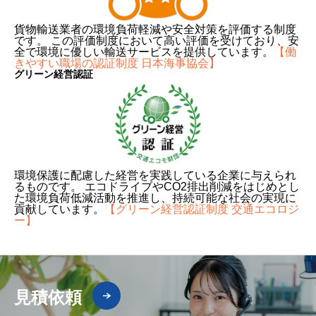
貨物輸送業者の環境負荷軽減や安全対策を評価する制度
です。 この評価制度において高い評価を受けており、安
全で環境に優しい輸送サービスを提供しています。
【働
きやすい職場の認証制度 日本海事協会】
グリーン経営
認証
環境保護に配慮した経営を実践している企業に与えられ
るものです。 エコドライブやCO2排出削減をはじめとし
た環境負荷低減活動を推進し、持続可能な社会の実現に
貢献しています。
【グリーン経営認証制度 交通エコロジ
ー】
見積依頼