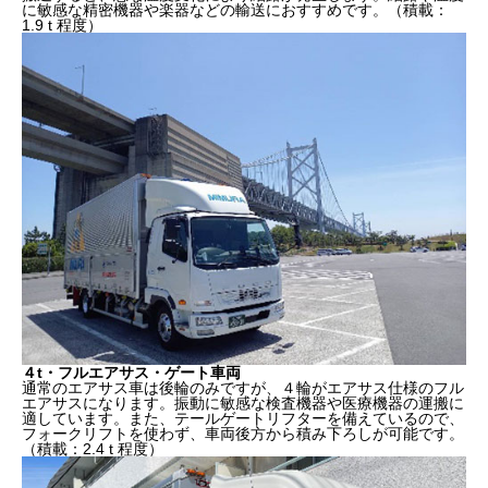
に敏感な精密機器や楽器などの輸送におすすめです。（積載：
1.9 t 程度）
４t・フルエアサス・ゲート車両
通常のエアサス車は後輪のみですが、４輪がエアサス仕様のフル
エアサスになります。振動に敏感な検査機器や医療機器の運搬に
適しています。また、テールゲートリフターを備えているので、
フォークリフトを使わず、車両後方から積み下ろしが可能です。
（積載：2.4 t 程度）