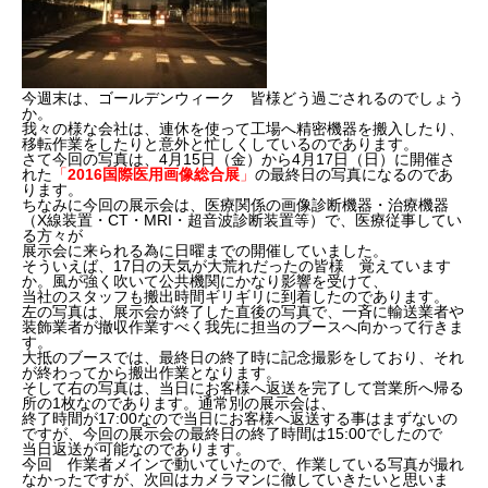
今週末は、ゴールデンウィーク 皆様どう過ごされるのでしょう
か。
我々の様な会社は、連休を使って工場へ精密機器を搬入したり、
移転作業をしたりと意外と忙しくしているのであります。
さて今回の写真は、
4月15
日（金）から
4
月
17
日（日）に開催さ
れた
「
2016
国際医用画像総合展
」
の最終日の写真になるのであ
ります。
ちなみに今回の展示会は、医療関係の画像診断機器・治療機器
（X線装置・CT・MRI・超音波診断装置等）で、医療従事してい
る方々が
展示会に来られる為に日曜までの開催していました。
そういえば、17日の天気が大荒れだったの皆様 覚えています
か。風が強く吹いて公共機関にかなり影響を受けて、
当社のスタッフも搬出時間ギリギリに到着したのであります。
左の写真は、展示会が終了した直後の写真で、一斉に輸送業者や
装飾業者が撤収作業すべく我先に担当のブースへ向かって行きま
す。
大抵のブースでは、最終日の終了時に記念撮影をしており、それ
が終わってから搬出作業となります。
そして右の写真は、当日にお客様へ返送を完了して営業所へ帰る
所の1枚なのであります。通常別の展示会は、
終了時間が
17:00
なので当日にお客様へ返送する事はまずないの
ですが、今回の展示会の最終日の終了時間は
15:00
でしたので
当日返送が可能なのであります。
今回 作業者メインで動いていたので、作業している写真が撮れ
なかったですが、次回はカメラマンに徹していきたいと思いま