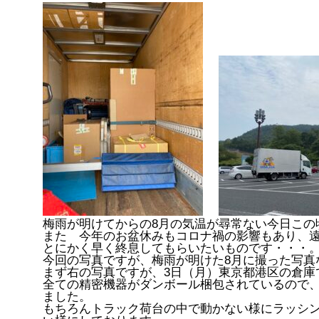
梅雨が明けてからの8月の気温が尋常ない今日この
また 今年のお盆休みもコロナ
禍
の影響もあり、
とにかく早く終息してもらいたいものです・・・
今回の写真ですが、梅雨が明けた8月に撮った写真
まず右の写真ですが、3日（月）東京都港区の倉庫
全ての精密機器がダンボール梱包されているので
ました。
もちろんトラック荷台の中で動かない様にラッシ