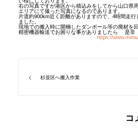
い様にしております。
右の写真ですが港区から積込みをしてから山口県
エリアにて撮った写真になるのであります。
片道約900km近く距離がありますので、4時間走
ました。
現地での搬入時に開梱したダンボール等の廃材を
精密機器輸送でお困りな事がありましたら 是非
https://www.mimur
杉並区へ搬入作業
コ