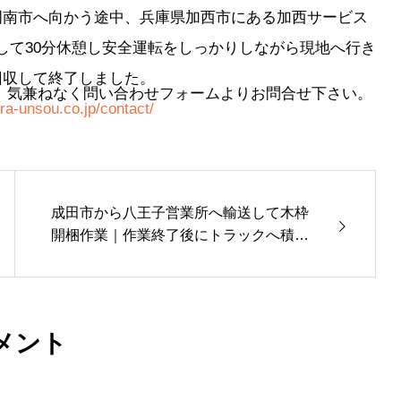
周南市へ向かう途中、兵庫県加西市にある加西サービス
行して30分休憩し安全運転をしっかりしながら現地へ行き
回収して終了しました。
 気兼ねなく問い合わせフォームよりお問合せ下さい。
a-unsou.co.jp/contact/
成田市から八王子営業所へ輸送して木枠
開梱作業｜作業終了後にトラックへ積み
込みして秋田市へ輸送
メント