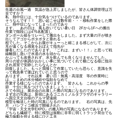
先週の台風一過 気温が急上昇しましたが、皆さん体調管理は万
全ですか？
私 熱中症には、十分気をつけているのであります。
そうなんです！！ 思い起こせば数年前・・・移転作業をした際
に、熱中症になってしまったのであり
ます。 あの日は、風も吹いてない暑い日 2Fから1Fへの搬出
作業で階段には4?5名配置し
ダンボール箱をリレーして搬出をしました。まず大量の汗が噴き
出してアゴからポタポタと垂れる
程でした。そこからお腹がキューっと縮こまる感じがして、次に
耳が遠くなる感覚をおぼえて指先が
膠着しだしたのであります。「これは、まずい！！」と思って戦
線離脱し急いで水道の水を頭から
かぶっても改善されず、水を飲んでも良くなりませんでした。
周りの皆が体調がおかしい事に気づいてくれて横になる様に指示
され居室で安静したらなんとか
回復しました。もっと我慢して作業していたら恐らく、意識を失
って救急車で運ばれていたと思うので
あります。 それ以来 暑い日・無風・高湿度 等の作業時に
は、こまめの水分補給や塩飴をなめて
作業する様になったのであります。 皆さんも これからの季
節 十分に気をつけていきましょう・・・。
さて今回は、展示会の出展した際の写真になるのであります。
まず左の写真は、新宿にあるコニカミノルタプラザのギャラリー
へ国立天文台様のアルマ望遠鏡
模型を輸送した時の写真になるのであります。 右の写真は、先
月 パシフィコ横浜で開催された
『宇宙・天文光学EXPO』の搬入時の写真になるのであります。
どちらも繊細で、特に模型は振動に非常に弱くトラック荷台でも
極力振動を抑える様にひと工夫