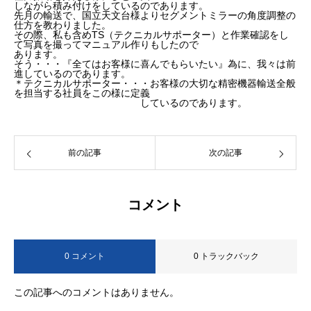
しながら積み付けをしているのであります。
先月の輸送で、国立天文台様よりセグメントミラーの角度調整の
仕方を教わりました。
その際、私も含めTS（テクニカルサポーター）と作業確認をし
て写真を撮ってマニュアル作りもしたので
あります。
そう・・・『全てはお客様に喜んでもらいたい』為に、我々は前
進しているのであります。
＊テクニカルサポーター・・・お客様の大切な精密機器輸送全般
を担当する社員をこの様に定義
しているのであります。
前の記事
次の記事
コメント
0 コメント
0 トラックバック
この記事へのコメントはありません。