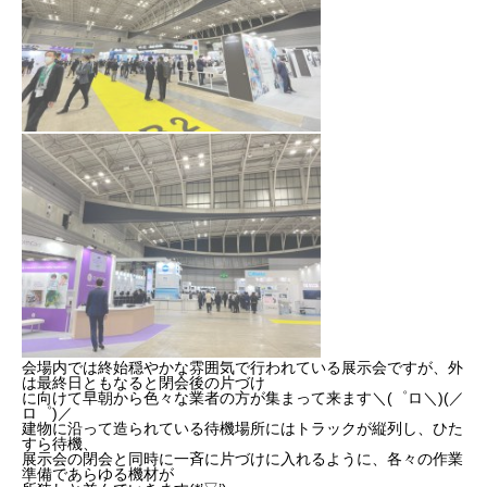
会場内では終始穏やかな雰囲気で行われている展示会ですが、外
は最終日ともなると閉会後の片づけ
に向けて早朝から色々な業者の方が集まって来ます＼(゜ロ＼)(／
ロ゜)／
建物に沿って造られている待機場所にはトラックが縦列し、ひた
すら待機、
展示会の閉会と同時に一斉に片づけに入れるように、各々の作業
準備であらゆる機材が