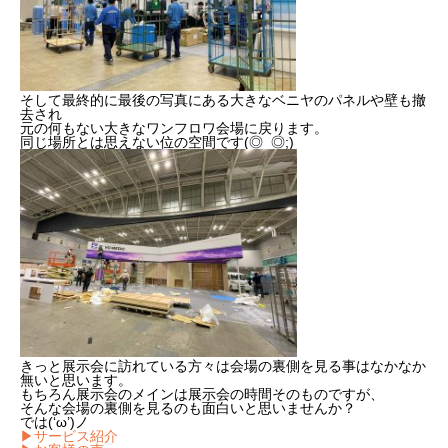
そして最終的に最後の写真にある大きなベニヤのパネルや壁も撤
去され
元の何もない大きなワンフロワ会場に戻ります。
同じ場所とは思えない位の空間です(◎_◎;)
きっと展示会に訪れている方々は会場の裏側を見る事はなかなか
無いと思います。
もちろん展示会のメインは展示会の時間そのものですが、
そんな会場の裏側を見るのも面白いと思いませんか？
では(‘ω’)ノ
▶サービス紹介