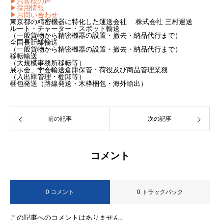
▶お客様の声
▶採用情報
▶お問い合わせ
東京都の精密機器に特化した運送会社 株式会社 三村運送
ルート・チャーター・スポット輸送
（一般貨物から精密機器の設置・撤去・納品代行まで）
全国長距離輸送
（一般貨物から精密機器の設置・撤去・納品代行まで）
移転輸送
（大規模事務所移転等）
展示会、学会輸送倉庫保管・荷役及び商品管理業務
（入出庫管理・棚卸等）
梱包発送（路線発送・木枠梱包・海外輸出）​
前の記事
次の記事
コメント
0 コメント
0 トラックバック
この記事へのコメントはありません。