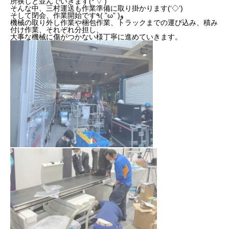
所狭しと並んでいきます(*’▽’)
そんな中、三村運送も作業準備に取り掛かります(‘◇’)ゞ
そして閉会、作業開始です٩( ”ω” )و
機械の取り外し作業や梱包作業、トラックまでの運び込み、積み
付け作業、それぞれ分担し、
大事な機械に傷がつかない様丁寧に進めていきます。