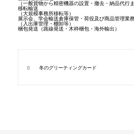
（一般貨物から精密機器の設置・撤去・納品代行
移転輸送
（大規模事務所移転等）
展示会、学会輸送倉庫保管・荷役及び商品管理業
（入出庫管理・棚卸等）
梱包発送（路線発送・木枠梱包・海外輸出）​
冬のグリーティングカード