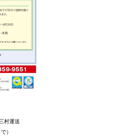
三村運送
まで）