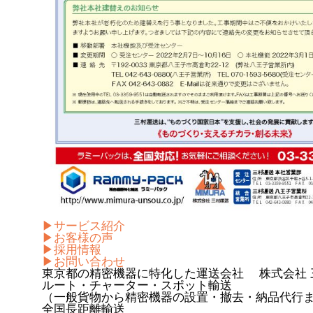
▶サービス紹介
▶お客様の声
▶採用情報
▶お問い合わせ
東京都の精密機器に特化した運送会社 株式会社 
ルート・チャーター・スポット輸送
（一般貨物から精密機器の設置・撤去・納品代行
全国長距離輸送