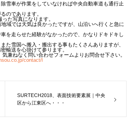
、除雪車が作業をしていなければ中央自動車道も通行止
がるのであります。
で撮った写真になります。
西地域では天気は良かったですが、山沿いへ行くと急に
で車を走らせた経験がなかったので、かなりドキドキし
。また雪国へ搬入・搬出する事もたくさんありますが、
精密輸送を心掛けて参ります。
 気兼ねなく問い合わせフォームよりお問合せ下さい。
sou.co.jp/contact/l
SURTECH2018、表面技術要素展｜中央
区から江東区へ・・・