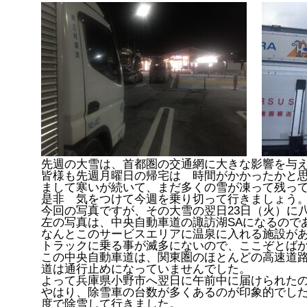
先週の大雪は、首都圏の交通網に大きな影響を与
皆様も先週月曜日の帰宅は 時間がかかったかと
まして寒いが続いて、まだ多くの雪が凍って残っ
是非 気をつけて今週を乗り切って行きましょう
今回の写真ですが、その大雪の翌日23日（火）に
左の写真は、中央自動車道の諏訪湖SAになるので
なんとこのサービスエリアに温泉に入れる施設が
トラックに乗る事が滅多にないので、ここぞとば
この中央自動車道は、関東圏のほとんどの高速道
道は通行止めになっていませんでした。
よって兵庫県小野市へ翌日に午前中に届けられた
やはり、除雪車の台数が多くあるのが印象的でした
度で除雪して行きました。