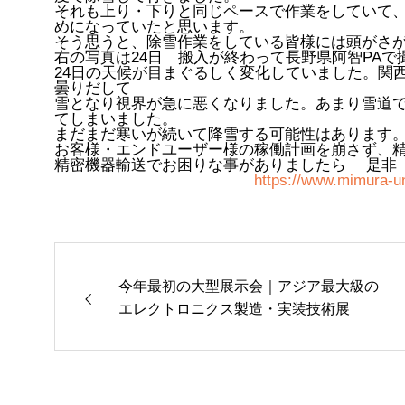
それも上り・下りと同じペースで作業をしていて
めになっていたと思います。
そう思うと、除雪作業をしている皆様には頭がさ
右の写真は24日 搬入が終わって長野県阿智PA
24日の天候が目まぐるしく変化していました。関
曇りだして
雪となり視界が急に悪くなりました。あまり雪道
てしまいました。
まだまだ寒いが続いて降雪する可能性はあります
お客様・エンドユーザー様の稼働計画を崩さず、
精密機器輸送でお困りな事がありましたら 是非
https://www.mimura-un
今年最初の大型展示会｜アジア最大級の
エレクトロニクス製造・実装技術展