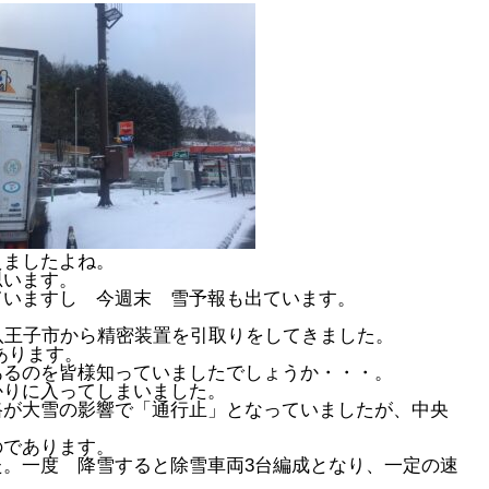
えましたよね。
思います。
ていますし 今週末 雪予報も出ています。
。
八王子市から精密装置を引取りをしてきました。
あります。
あるのを皆様知っていましたでしょうか・・・。
かりに入ってしまいました。
路が大雪の影響で「通行止」となっていましたが、中央
のであります。
。一度 降雪すると除雪車両3台編成となり、一定の速