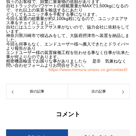
我々のお客様で、頻繁に重量物の依頼があります。
自社トラックのパワゲートの積載重量がMAXで1,500kgになるの
で、それ以上の装置を輸送するにあたり
どうしてもユニック車を手配する事になります。
今回も装置の総重量が約2,100kg程になるので、ユニックエアサ
ス車をチョイスしました。
自社にはユニックエアサス車がないので、協力会社に依頼をして
います。
神奈川県川崎市で積込みをして、大阪府摂津市へ装置を納品しま
した。
今回も何事もなく、エンドユーザー様へ搬入できたとドライバー
より報告があり
エンドユーザー様の装置稼働工程を狂わせる事なく仕事が出来た
事が何よりなのであります。
精密機器輸送でお困りな事がありましたら 是非 気兼ねなく
問い合わせフォームよりお問合せ下さい。
https://www.mimura-unsou.co.jp/contact/l
前の記事
次の記事
コメント